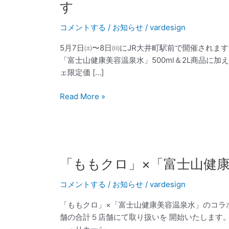
す
7
日
コメントする
/
お知らせ
/
vardesign
㈯〜
5月7日㈯〜8日㈰にJR大井町駅前で開催されま
8
「富士山健康美容温泉水」500ml＆2L商品に加
日
ェ限定価 […]
㈰
JR
Read More »
大
井
町
駅
前
「静
「も
「ももクロ」×「富士山健
岡
も
産
コメントする
/
お知らせ
/
vardesign
ク
直
ロ」
「ももクロ」×「富士山健康美容温泉水」のコラボ
マ
×「富
舗の合計５店舗にて取り扱いを 開始いたします。
ル
士