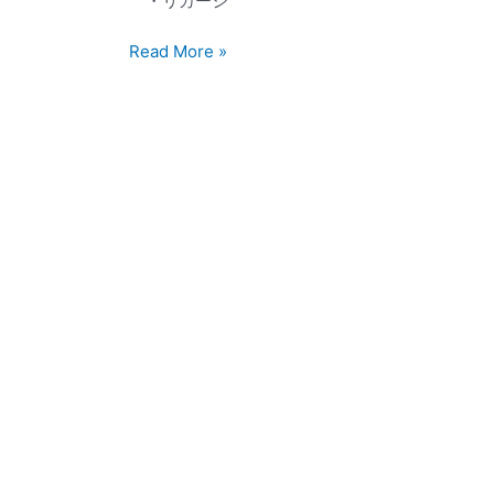
・リカーシ
シ
山
ェ」
健
Read More »
参
康
加
美
し
容
ま
温
す
泉
水」
店
頭
販
売
開
始！