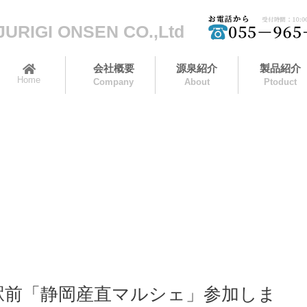
JURIGI ONSEN CO.,Ltd
会社概要
源泉紹介
製品紹介
Home
Company
About
Ptoduct
町駅前「静岡産直マルシェ」参加しま