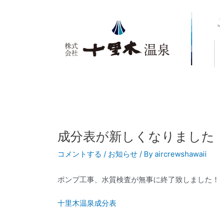
内
Post
容
navigation
を
ス
キ
ッ
プ
成分表が新しくなりました
コメントする
/
お知らせ
/ By
aircrewshawaii
ポンプ工事、水質検査が無事に終了致しました！
十里木温泉成分表