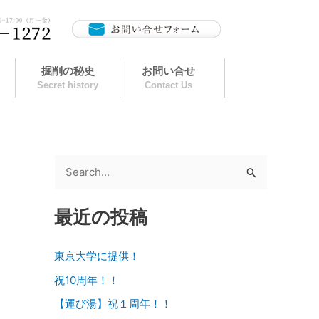
掘削の秘史
お問い合せ
Secret history
Contact Us
検
索
最近の投稿
対
象
東京大学に提供！
:
祝10周年！！
【運び湯】祝１周年！！