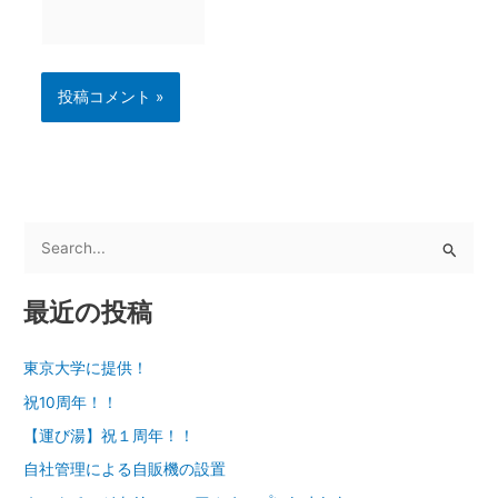
検
索
最近の投稿
対
象
東京大学に提供！
:
祝10周年！！
【運び湯】祝１周年！！
自社管理による自販機の設置