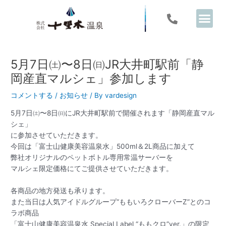
内
Post
容
navigation
を
ス
キ
ッ
5月7日㈯〜8日㈰JR大井町駅前「静
プ
岡産直マルシェ」参加します
コメントする
/
お知らせ
/ By
vardesign
5月7日㈯〜8日㈰にJR大井町駅前で開催されます「静岡産直マル
シェ」
に参加させていただきます。
今回は「富士山健康美容温泉水」500ml＆2L商品に加えて
弊社オリジナルのペットボトル専用常温サーバーを
マルシェ限定価格にてご提供させていただきます。
各商品の地方発送も承ります。
また当日は人気アイドルグループ“ももいろクローバーZ”とのコ
ラボ商品
「富士山健康美容温泉水 Special Label “ももクロ”ver.」の限定